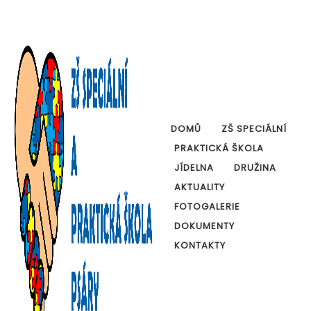
DOMŮ
ZŠ SPECIÁLNÍ
PRAKTICKÁ ŠKOLA
JÍDELNA
DRUŽINA
AKTUALITY
FOTOGALERIE
DOKUMENTY
KONTAKTY