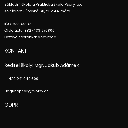
Základní škola a Praktická škola Psáry, p.o.
se sídlem Jílovská 141, 252 44 Psáry
IČO: 63833832
Číslo účtu: 382743319/0800
Datová schránka: dedvmqe
KONTAKT
Ředitel školy: Mgr. Jakub Adámek
+420 241 940 609
lagunapsary@volny.cz
GDPR